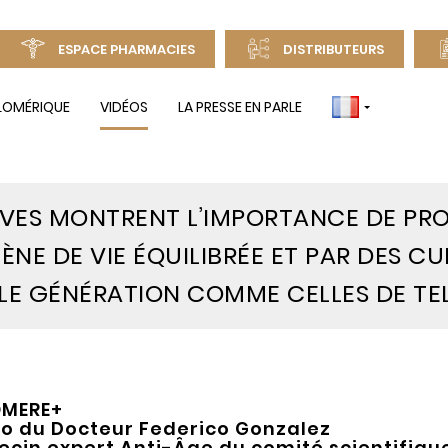
ESPACE PHARMACIES
DISTRIBUTEURS
ÉLOMÉRIQUE
VIDÉOS
LA PRESSE EN PARLE
IVES MONTRENT
L’IMPORTANCE DE PR
ÈNE DE VIE ÉQUILIBRÉE ET PAR DES C
LE GÉNÉRATION COMME
CELLES DE T
OMERE+
o du Docteur Federico Gonzalez
cin expert Anti-Âge du comité scientifiqu