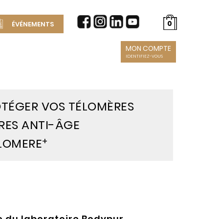
0
ÉVÉNEMENTS
MON COMPTE
IDENTIFIEZ-VOUS
OTÉGER VOS
TÉLOMÈRES
URES ANTI-ÂGE
+
ELOMERE
e du laboratoire Bodypur