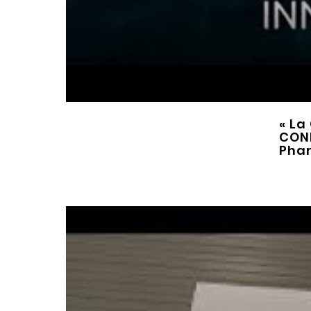
« La
CON
Phar